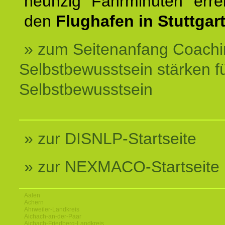
neunzig Fahrminuten erre
den
Flughafen in Stuttgart
» zum Seitenanfang Coachi
Selbstbewusstsein stärken f
Selbstbewusstsein
» zur DISNLP-Startseite
» zur NEXMACO-Startseite
Aalen
Achern
Ahrweiler-Landkreis
Aichach-an-der-Paar
Aichach-Friedberg-Landkreis