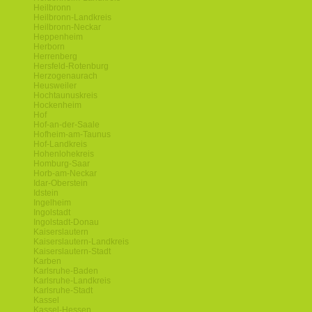
Heilbronn
Heilbronn-Landkreis
Heilbronn-Neckar
Heppenheim
Herborn
Herrenberg
Hersfeld-Rotenburg
Herzogenaurach
Heusweiler
Hochtaunuskreis
Hockenheim
Hof
Hof-an-der-Saale
Hofheim-am-Taunus
Hof-Landkreis
Hohenlohekreis
Homburg-Saar
Horb-am-Neckar
Idar-Oberstein
Idstein
Ingelheim
Ingolstadt
Ingolstadt-Donau
Kaiserslautern
Kaiserslautern-Landkreis
Kaiserslautern-Stadt
Karben
Karlsruhe-Baden
Karlsruhe-Landkreis
Karlsruhe-Stadt
Kassel
Kassel-Hessen