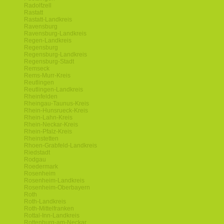
Radolfzell
Rastatt
Rastatt-Landkreis
Ravensburg
Ravensburg-Landkreis
Regen-Landkreis
Regensburg
Regensburg-Landkreis
Regensburg-Stadt
Remseck
Rems-Murr-Kreis
Reutlingen
Reutlingen-Landkreis
Rheinfelden
Rheingau-Taunus-Kreis
Rhein-Hunsrueck-Kreis
Rhein-Lahn-Kreis
Rhein-Neckar-Kreis
Rhein-Pfalz-Kreis
Rheinstetten
Rhoen-Grabfeld-Landkreis
Riedstadt
Rodgau
Roedermark
Rosenheim
Rosenheim-Landkreis
Rosenheim-Oberbayern
Roth
Roth-Landkreis
Roth-Mittelfranken
Rottal-Inn-Landkreis
Rottenburg-am-Neckar