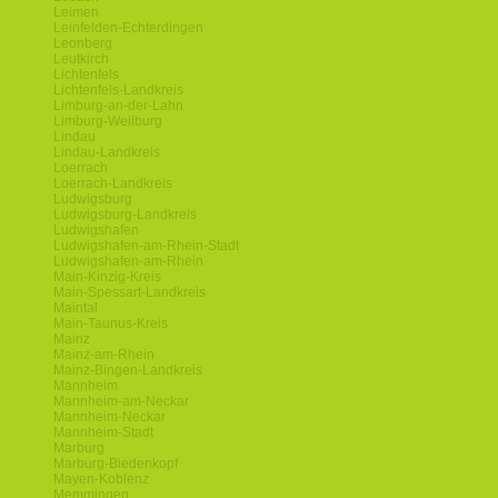
Leimen
Leinfelden-Echterdingen
Leonberg
Leutkirch
Lichtenfels
Lichtenfels-Landkreis
Limburg-an-der-Lahn
Limburg-Weilburg
Lindau
Lindau-Landkreis
Loerrach
Loerrach-Landkreis
Ludwigsburg
Ludwigsburg-Landkreis
Ludwigshafen
Ludwigshafen-am-Rhein-Stadt
Ludwigshafen-am-Rhein
Main-Kinzig-Kreis
Main-Spessart-Landkreis
Maintal
Main-Taunus-Kreis
Mainz
Mainz-am-Rhein
Mainz-Bingen-Landkreis
Mannheim
Mannheim-am-Neckar
Mannheim-Neckar
Mannheim-Stadt
Marburg
Marburg-Biedenkopf
Mayen-Koblenz
Memmingen