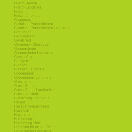
Fuerth-Bayern
Fuerth-Landkreis
Fulda
Fulda-Landkreis
Gaggenau
Garmisch-Partenkirchen
Garmisch-Partenkirchen-Landkreis
Geislingen
Gelnhausen
Geretsried
Germering-Oberbayern
Germersheim
Germersheim-Landkreis
Gersthofen
Giengen
Giessen
Giessen-Landkreis
Goeppingen
Goeppingen-Landkreis
Griesheim
Gross-Gerau
Gross-Gerau-Landkreis
Gross-Umstadt
Guenzburg-Landkreis
Hanau
Hassberge-Landkreis
Hassloch
Hattersheim
Heidelberg
Heidelberg-Neckar
Heidenheim-an-der-Brenz
Heidenheim-Landkreis