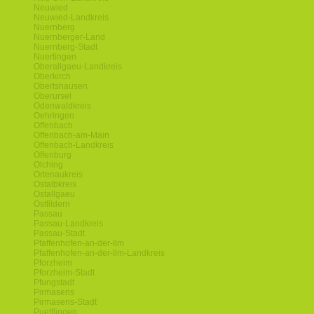
Neuwied
Neuwied-Landkreis
Nuernberg
Nuernberger-Land
Nuernberg-Stadt
Nuertingen
Oberallgaeu-Landkreis
Oberkirch
Obertshausen
Oberursel
Odenwaldkreis
Oehringen
Offenbach
Offenbach-am-Main
Offenbach-Landkreis
Offenburg
Olching
Ortenaukreis
Ostalbkreis
Ostallgaeu
Ostfildern
Passau
Passau-Landkreis
Passau-Stadt
Pfaffenhofen-an-der-Ilm
Pfaffenhofen-an-der-Ilm-Landkreis
Pforzheim
Pforzheim-Stadt
Pfungstadt
Pirmasens
Pirmasens-Stadt
Puettlingen