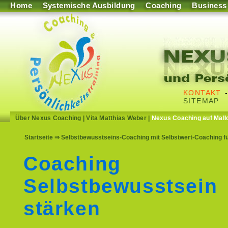
Home
Systemische Ausbildung
Coaching
Business
KONTAKT
SITEMAP
Über Nexus Coaching
|
Vita Matthias Weber
|
Nexus Coaching auf Mall
Startseite
⇒ Selbstbewusstseins-Coaching mit Selbstwert-Coaching f
Coaching
Selbstbewusstsein
stärken