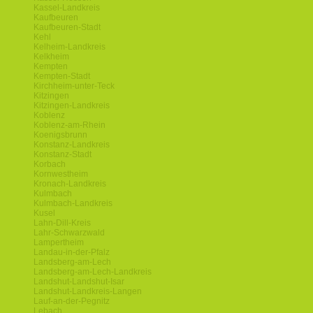
Kassel-Landkreis
Kaufbeuren
Kaufbeuren-Stadt
Kehl
Kelheim-Landkreis
Kelkheim
Kempten
Kempten-Stadt
Kirchheim-unter-Teck
Kitzingen
Kitzingen-Landkreis
Koblenz
Koblenz-am-Rhein
Koenigsbrunn
Konstanz-Landkreis
Konstanz-Stadt
Korbach
Kornwestheim
Kronach-Landkreis
Kulmbach
Kulmbach-Landkreis
Kusel
Lahn-Dill-Kreis
Lahr-Schwarzwald
Lampertheim
Landau-in-der-Pfalz
Landsberg-am-Lech
Landsberg-am-Lech-Landkreis
Landshut-Landshut-Isar
Landshut-Landkreis-Langen
Lauf-an-der-Pegnitz
Lebach