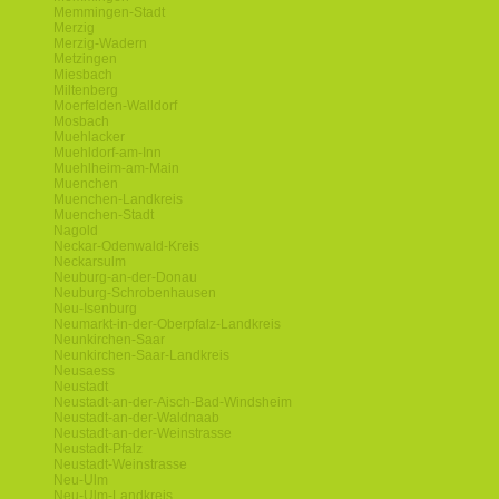
Memmingen-Stadt
Merzig
Merzig-Wadern
Metzingen
Miesbach
Miltenberg
Moerfelden-Walldorf
Mosbach
Muehlacker
Muehldorf-am-Inn
Muehlheim-am-Main
Muenchen
Muenchen-Landkreis
Muenchen-Stadt
Nagold
Neckar-Odenwald-Kreis
Neckarsulm
Neuburg-an-der-Donau
Neuburg-Schrobenhausen
Neu-Isenburg
Neumarkt-in-der-Oberpfalz-Landkreis
Neunkirchen-Saar
Neunkirchen-Saar-Landkreis
Neusaess
Neustadt
Neustadt-an-der-Aisch-Bad-Windsheim
Neustadt-an-der-Waldnaab
Neustadt-an-der-Weinstrasse
Neustadt-Pfalz
Neustadt-Weinstrasse
Neu-Ulm
Neu-Ulm-Landkreis