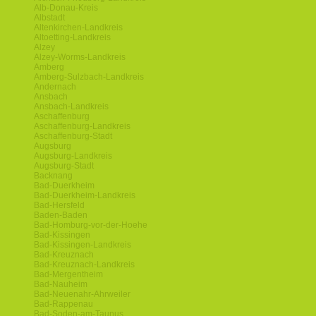
Alb-Donau-Kreis
Albstadt
Altenkirchen-Landkreis
Altoetting-Landkreis
Alzey
Alzey-Worms-Landkreis
Amberg
Amberg-Sulzbach-Landkreis
Andernach
Ansbach
Ansbach-Landkreis
Aschaffenburg
Aschaffenburg-Landkreis
Aschaffenburg-Stadt
Augsburg
Augsburg-Landkreis
Augsburg-Stadt
Backnang
Bad-Duerkheim
Bad-Duerkheim-Landkreis
Bad-Hersfeld
Baden-Baden
Bad-Homburg-vor-der-Hoehe
Bad-Kissingen
Bad-Kissingen-Landkreis
Bad-Kreuznach
Bad-Kreuznach-Landkreis
Bad-Mergentheim
Bad-Nauheim
Bad-Neuenahr-Ahrweiler
Bad-Rappenau
Bad-Soden-am-Taunus