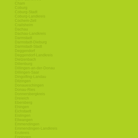
Cham
Coburg
Coburg-Stadt
Coburg-Landkreis
Cochem-Zell
Crailsheim
Dachau
Dachau-Landkreis
Darmstadt
Darmstadt-Dieburg
Darmstadt-Stadt
Deggendorf
Deggendorf-Landkreis
Dietzenbach
Dillenburg
Dillingen-an-der-Donau
Dillingen-Saar
Dingolfing-Landau
Ditzingen
Donaueschingen
Donau-Ries
Donnersbergkreis
Dreieich
Ebersberg
Ehingen
Eichstaett
Eislingen
Ellwangen
Emmendingen
Emmendingen-Landkreis
Enzkreis
Eppingen