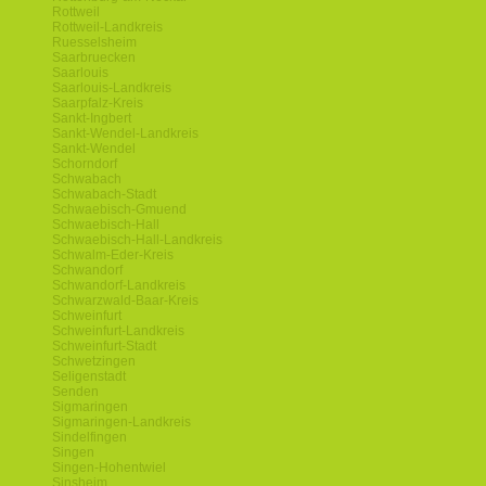
Rottweil
Rottweil-Landkreis
Ruesselsheim
Saarbruecken
Saarlouis
Saarlouis-Landkreis
Saarpfalz-Kreis
Sankt-Ingbert
Sankt-Wendel-Landkreis
Sankt-Wendel
Schorndorf
Schwabach
Schwabach-Stadt
Schwaebisch-Gmuend
Schwaebisch-Hall
Schwaebisch-Hall-Landkreis
Schwalm-Eder-Kreis
Schwandorf
Schwandorf-Landkreis
Schwarzwald-Baar-Kreis
Schweinfurt
Schweinfurt-Landkreis
Schweinfurt-Stadt
Schwetzingen
Seligenstadt
Senden
Sigmaringen
Sigmaringen-Landkreis
Sindelfingen
Singen
Singen-Hohentwiel
Sinsheim