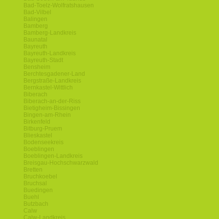
Bad-Toelz-Wolfratshausen
Bad-Vilbel
Balingen
Bamberg
Bamberg-Landkreis
Baunatal
Bayreuth
Bayreuth-Landkreis
Bayreuth-Stadt
Bensheim
Berchtesgadener-Land
Bergstraße-Landkreis
Bernkastel-Wittlich
Biberach
Biberach-an-der-Riss
Bietigheim-Bissingen
Bingen-am-Rhein
Birkenfeld
Bitburg-Pruem
Blieskastel
Bodenseekreis
Boeblingen
Boeblingen-Landkreis
Breisgau-Hochschwarzwald
Bretten
Bruchkoebel
Bruchsal
Buedingen
Buehl
Butzbach
Calw
Calw-Landkreis