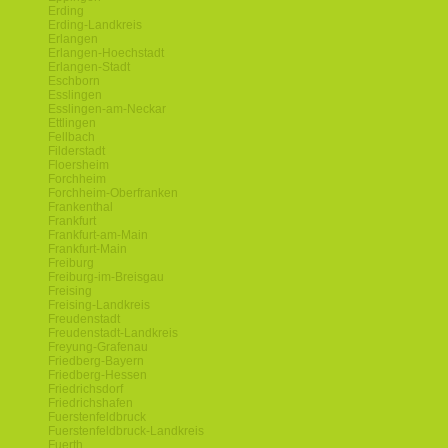
Erding
Erding-Landkreis
Erlangen
Erlangen-Hoechstadt
Erlangen-Stadt
Eschborn
Esslingen
Esslingen-am-Neckar
Ettlingen
Fellbach
Filderstadt
Floersheim
Forchheim
Forchheim-Oberfranken
Frankenthal
Frankfurt
Frankfurt-am-Main
Frankfurt-Main
Freiburg
Freiburg-im-Breisgau
Freising
Freising-Landkreis
Freudenstadt
Freudenstadt-Landkreis
Freyung-Grafenau
Friedberg-Bayern
Friedberg-Hessen
Friedrichsdorf
Friedrichshafen
Fuerstenfeldbruck
Fuerstenfeldbruck-Landkreis
Fuerth