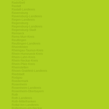
Radolfzell
Rastatt
Rastatt-Landkreis
Ravensburg
Ravensburg-Landkreis
Regen-Landkreis
Regensburg
Regensburg-Landkreis
Regensburg-Stadt
Remseck
Rems-Murr-Kreis
Reutlingen
Reutlingen-Landkreis
Rheinfelden
Rheingau-Taunus-Kreis
Rhein-Hunsrueck-Kreis
Rhein-Lahn-Kreis
Rhein-Neckar-Kreis
Rhein-Pfalz-Kreis
Rheinstetten
Rhoen-Grabfeld-Landkreis
Riedstadt
Rodgau
Roedermark
Rosenheim
Rosenheim-Landkreis
Rosenheim-Oberbayern
Roth
Roth-Landkreis
Roth-Mittelfranken
Rottal-Inn-Landkreis
Rottenburg-am-Neckar