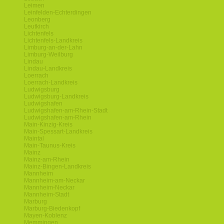
Leimen
Leinfelden-Echterdingen
Leonberg
Leutkirch
Lichtenfels
Lichtenfels-Landkreis
Limburg-an-der-Lahn
Limburg-Weilburg
Lindau
Lindau-Landkreis
Loerrach
Loerrach-Landkreis
Ludwigsburg
Ludwigsburg-Landkreis
Ludwigshafen
Ludwigshafen-am-Rhein-Stadt
Ludwigshafen-am-Rhein
Main-Kinzig-Kreis
Main-Spessart-Landkreis
Maintal
Main-Taunus-Kreis
Mainz
Mainz-am-Rhein
Mainz-Bingen-Landkreis
Mannheim
Mannheim-am-Neckar
Mannheim-Neckar
Mannheim-Stadt
Marburg
Marburg-Biedenkopf
Mayen-Koblenz
Memmingen