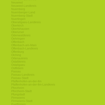
Neuwied
Neuwied-Landkreis
Nuernberg
Nuernberger-Land
Nuernberg-Stadt
Nuertingen
Oberallgaeu-Landkreis
Oberkirch
Obertshausen
Oberursel
Odenwaldkreis
Oehringen
Offenbach
Offenbach-am-Main
Offenbach-Landkreis
Offenburg
Olching
Ortenaukreis
Ostalbkreis
Ostallgaeu
Ostfildern
Passau
Passau-Landkreis
Passau-Stadt
Pfaffenhofen-an-der-Ilm
Pfaffenhofen-an-der-Ilm-Landkreis
Pforzheim
Pforzheim-Stadt
Pfungstadt
Pirmasens
Pirmasens-Stadt
Puettlingen