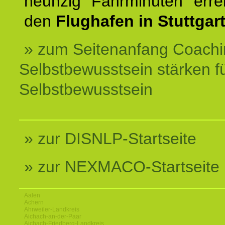
neunzig Fahrminuten erre
den
Flughafen in Stuttgart
» zum Seitenanfang Coachi
Selbstbewusstsein stärken f
Selbstbewusstsein
» zur DISNLP-Startseite
» zur NEXMACO-Startseite
Aalen
Achern
Ahrweiler-Landkreis
Aichach-an-der-Paar
Aichach-Friedberg-Landkreis