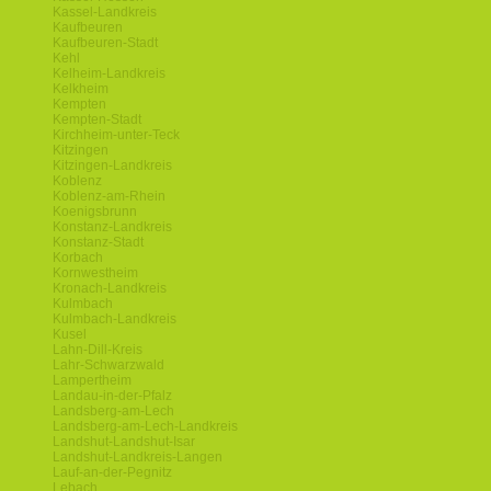
Kassel-Landkreis
Kaufbeuren
Kaufbeuren-Stadt
Kehl
Kelheim-Landkreis
Kelkheim
Kempten
Kempten-Stadt
Kirchheim-unter-Teck
Kitzingen
Kitzingen-Landkreis
Koblenz
Koblenz-am-Rhein
Koenigsbrunn
Konstanz-Landkreis
Konstanz-Stadt
Korbach
Kornwestheim
Kronach-Landkreis
Kulmbach
Kulmbach-Landkreis
Kusel
Lahn-Dill-Kreis
Lahr-Schwarzwald
Lampertheim
Landau-in-der-Pfalz
Landsberg-am-Lech
Landsberg-am-Lech-Landkreis
Landshut-Landshut-Isar
Landshut-Landkreis-Langen
Lauf-an-der-Pegnitz
Lebach