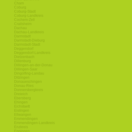
Cham
Coburg
Coburg-Stadt
Coburg-Landkreis
Cochem-Zell
Crailsheim
Dachau
Dachau-Landkreis
Darmstadt
Darmstadt-Dieburg
Darmstadt-Stadt
Deggendorf
Deggendorf-Landkreis
Dietzenbach
Dillenburg
Dillingen-an-der-Donau
Dillingen-Saar
Dingolfing-Landau
Ditzingen
Donaueschingen
Donau-Ries
Donnersbergkreis
Dreieich
Ebersberg
Ehingen
Eichstaett
Eislingen
Ellwangen
Emmendingen
Emmendingen-Landkreis
Enzkreis
Eppingen