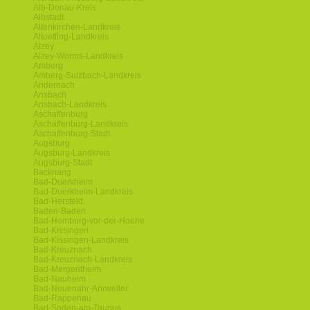
Alb-Donau-Kreis
Albstadt
Altenkirchen-Landkreis
Altoetting-Landkreis
Alzey
Alzey-Worms-Landkreis
Amberg
Amberg-Sulzbach-Landkreis
Andernach
Ansbach
Ansbach-Landkreis
Aschaffenburg
Aschaffenburg-Landkreis
Aschaffenburg-Stadt
Augsburg
Augsburg-Landkreis
Augsburg-Stadt
Backnang
Bad-Duerkheim
Bad-Duerkheim-Landkreis
Bad-Hersfeld
Baden-Baden
Bad-Homburg-vor-der-Hoehe
Bad-Kissingen
Bad-Kissingen-Landkreis
Bad-Kreuznach
Bad-Kreuznach-Landkreis
Bad-Mergentheim
Bad-Nauheim
Bad-Neuenahr-Ahrweiler
Bad-Rappenau
Bad-Soden-am-Taunus