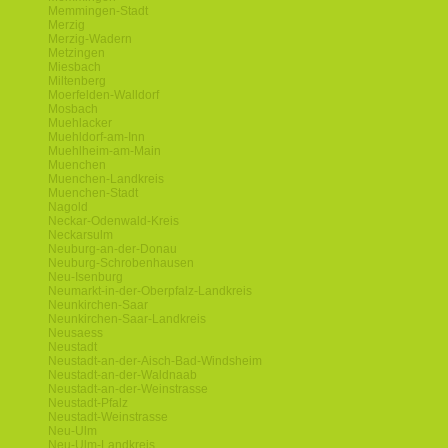
Memmingen-Stadt
Merzig
Merzig-Wadern
Metzingen
Miesbach
Miltenberg
Moerfelden-Walldorf
Mosbach
Muehlacker
Muehldorf-am-Inn
Muehlheim-am-Main
Muenchen
Muenchen-Landkreis
Muenchen-Stadt
Nagold
Neckar-Odenwald-Kreis
Neckarsulm
Neuburg-an-der-Donau
Neuburg-Schrobenhausen
Neu-Isenburg
Neumarkt-in-der-Oberpfalz-Landkreis
Neunkirchen-Saar
Neunkirchen-Saar-Landkreis
Neusaess
Neustadt
Neustadt-an-der-Aisch-Bad-Windsheim
Neustadt-an-der-Waldnaab
Neustadt-an-der-Weinstrasse
Neustadt-Pfalz
Neustadt-Weinstrasse
Neu-Ulm
Neu-Ulm-Landkreis