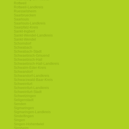
Rottweil
Rottweil-Landkreis
Ruesselsheim
Saarbruecken
Saarlouis
Saarlouis-Landkreis
Saarpfalz-Kreis
Sankt-Ingbert
Sankt-Wendel-Landkreis
Sankt-Wendel
Schorndorf
Schwabach
Schwabach-Stadt
Schwaebisch-Gmuend
Schwaebisch-Hall
Schwaebisch-Hall-Landkreis
Schwalm-Eder-Kreis
Schwandorf
Schwandorf-Landkreis
Schwarzwald-Baar-Kreis
Schweinfurt
Schweinfurt-Landkreis
Schweinfurt-Stadt
Schwetzingen
Seligenstadt
Senden
Sigmaringen
Sigmaringen-Landkreis
Sindelfingen
Singen
Singen-Hohentwiel
Sinsheim