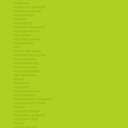
Heilbronn
Heilbronn-Landkreis
Heilbronn-Neckar
Heppenheim
Herborn
Herrenberg
Hersfeld-Rotenburg
Herzogenaurach
Heusweiler
Hochtaunuskreis
Hockenheim
Hof
Hof-an-der-Saale
Hofheim-am-Taunus
Hof-Landkreis
Hohenlohekreis
Homburg-Saar
Horb-am-Neckar
Idar-Oberstein
Idstein
Ingelheim
Ingolstadt
Ingolstadt-Donau
Kaiserslautern
Kaiserslautern-Landkreis
Kaiserslautern-Stadt
Karben
Karlsruhe-Baden
Karlsruhe-Landkreis
Karlsruhe-Stadt
Kassel
Kassel-Hessen