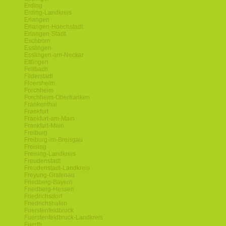
Erding
Erding-Landkreis
Erlangen
Erlangen-Hoechstadt
Erlangen-Stadt
Eschborn
Esslingen
Esslingen-am-Neckar
Ettlingen
Fellbach
Filderstadt
Floersheim
Forchheim
Forchheim-Oberfranken
Frankenthal
Frankfurt
Frankfurt-am-Main
Frankfurt-Main
Freiburg
Freiburg-im-Breisgau
Freising
Freising-Landkreis
Freudenstadt
Freudenstadt-Landkreis
Freyung-Grafenau
Friedberg-Bayern
Friedberg-Hessen
Friedrichsdorf
Friedrichshafen
Fuerstenfeldbruck
Fuerstenfeldbruck-Landkreis
Fuerth