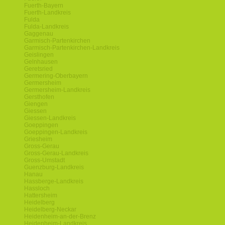
Fuerth-Bayern
Fuerth-Landkreis
Fulda
Fulda-Landkreis
Gaggenau
Garmisch-Partenkirchen
Garmisch-Partenkirchen-Landkreis
Geislingen
Gelnhausen
Geretsried
Germering-Oberbayern
Germersheim
Germersheim-Landkreis
Gersthofen
Giengen
Giessen
Giessen-Landkreis
Goeppingen
Goeppingen-Landkreis
Griesheim
Gross-Gerau
Gross-Gerau-Landkreis
Gross-Umstadt
Guenzburg-Landkreis
Hanau
Hassberge-Landkreis
Hassloch
Hattersheim
Heidelberg
Heidelberg-Neckar
Heidenheim-an-der-Brenz
Heidenheim-Landkreis