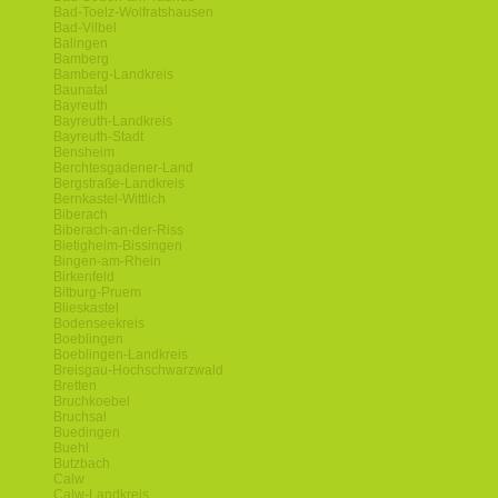
Bad-Toelz-Wolfratshausen
Bad-Vilbel
Balingen
Bamberg
Bamberg-Landkreis
Baunatal
Bayreuth
Bayreuth-Landkreis
Bayreuth-Stadt
Bensheim
Berchtesgadener-Land
Bergstraße-Landkreis
Bernkastel-Wittlich
Biberach
Biberach-an-der-Riss
Bietigheim-Bissingen
Bingen-am-Rhein
Birkenfeld
Bitburg-Pruem
Blieskastel
Bodenseekreis
Boeblingen
Boeblingen-Landkreis
Breisgau-Hochschwarzwald
Bretten
Bruchkoebel
Bruchsal
Buedingen
Buehl
Butzbach
Calw
Calw-Landkreis