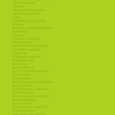
Alb-Donau-Kreis
Albstadt
Altenkirchen-Landkreis
Altoetting-Landkreis
Alzey
Alzey-Worms-Landkreis
Amberg
Amberg-Sulzbach-Landkreis
Andernach
Ansbach
Ansbach-Landkreis
Aschaffenburg
Aschaffenburg-Landkreis
Aschaffenburg-Stadt
Augsburg
Augsburg-Landkreis
Augsburg-Stadt
Backnang
Bad-Duerkheim
Bad-Duerkheim-Landkreis
Bad-Hersfeld
Baden-Baden
Bad-Homburg-vor-der-Hoehe
Bad-Kissingen
Bad-Kissingen-Landkreis
Bad-Kreuznach
Bad-Kreuznach-Landkreis
Bad-Mergentheim
Bad-Nauheim
Bad-Neuenahr-Ahrweiler
Bad-Rappenau
Bad-Soden-am-Taunus