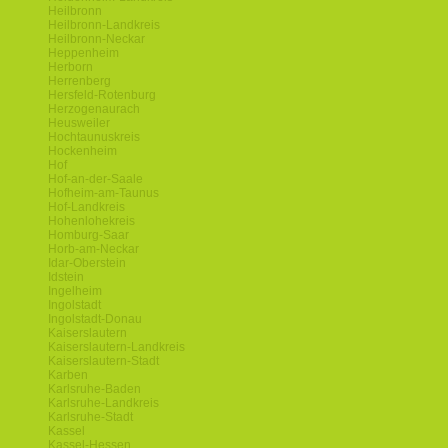
Heilbronn
Heilbronn-Landkreis
Heilbronn-Neckar
Heppenheim
Herborn
Herrenberg
Hersfeld-Rotenburg
Herzogenaurach
Heusweiler
Hochtaunuskreis
Hockenheim
Hof
Hof-an-der-Saale
Hofheim-am-Taunus
Hof-Landkreis
Hohenlohekreis
Homburg-Saar
Horb-am-Neckar
Idar-Oberstein
Idstein
Ingelheim
Ingolstadt
Ingolstadt-Donau
Kaiserslautern
Kaiserslautern-Landkreis
Kaiserslautern-Stadt
Karben
Karlsruhe-Baden
Karlsruhe-Landkreis
Karlsruhe-Stadt
Kassel
Kassel-Hessen