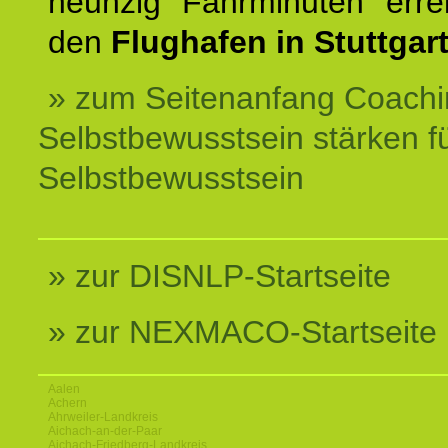
neunzig Fahrminuten erre
den
Flughafen in Stuttgart
» zum Seitenanfang Coachi
Selbstbewusstsein stärken f
Selbstbewusstsein
» zur DISNLP-Startseite
» zur NEXMACO-Startseite
Aalen
Achern
Ahrweiler-Landkreis
Aichach-an-der-Paar
Aichach-Friedberg-Landkreis