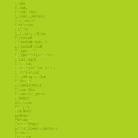
Cham
Coburg
Coburg-Stadt
Coburg-Landkreis
Cochem-Zell
Crailsheim
Dachau
Dachau-Landkreis
Darmstadt
Darmstadt-Dieburg
Darmstadt-Stadt
Deggendorf
Deggendorf-Landkreis
Dietzenbach
Dillenburg
Dillingen-an-der-Donau
Dillingen-Saar
Dingolfing-Landau
Ditzingen
Donaueschingen
Donau-Ries
Donnersbergkreis
Dreieich
Ebersberg
Ehingen
Eichstaett
Eislingen
Ellwangen
Emmendingen
Emmendingen-Landkreis
Enzkreis
Eppingen