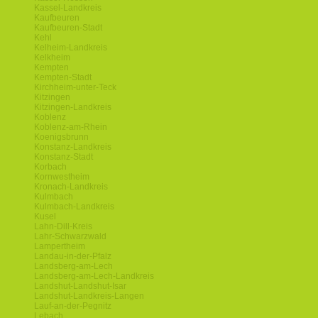
Kassel-Landkreis
Kaufbeuren
Kaufbeuren-Stadt
Kehl
Kelheim-Landkreis
Kelkheim
Kempten
Kempten-Stadt
Kirchheim-unter-Teck
Kitzingen
Kitzingen-Landkreis
Koblenz
Koblenz-am-Rhein
Koenigsbrunn
Konstanz-Landkreis
Konstanz-Stadt
Korbach
Kornwestheim
Kronach-Landkreis
Kulmbach
Kulmbach-Landkreis
Kusel
Lahn-Dill-Kreis
Lahr-Schwarzwald
Lampertheim
Landau-in-der-Pfalz
Landsberg-am-Lech
Landsberg-am-Lech-Landkreis
Landshut-Landshut-Isar
Landshut-Landkreis-Langen
Lauf-an-der-Pegnitz
Lebach