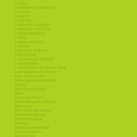
Leimen
Leinfelden-Echterdingen
Leonberg
Leutkirch
Lichtenfels
Lichtenfels-Landkreis
Limburg-an-der-Lahn
Limburg-Weilburg
Lindau
Lindau-Landkreis
Loerrach
Loerrach-Landkreis
Ludwigsburg
Ludwigsburg-Landkreis
Ludwigshafen
Ludwigshafen-am-Rhein-Stadt
Ludwigshafen-am-Rhein
Main-Kinzig-Kreis
Main-Spessart-Landkreis
Maintal
Main-Taunus-Kreis
Mainz
Mainz-am-Rhein
Mainz-Bingen-Landkreis
Mannheim
Mannheim-am-Neckar
Mannheim-Neckar
Mannheim-Stadt
Marburg
Marburg-Biedenkopf
Mayen-Koblenz
Memmingen