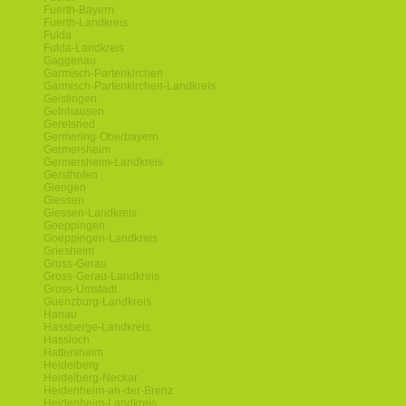
Fuerth-Bayern
Fuerth-Landkreis
Fulda
Fulda-Landkreis
Gaggenau
Garmisch-Partenkirchen
Garmisch-Partenkirchen-Landkreis
Geislingen
Gelnhausen
Geretsried
Germering-Oberbayern
Germersheim
Germersheim-Landkreis
Gersthofen
Giengen
Giessen
Giessen-Landkreis
Goeppingen
Goeppingen-Landkreis
Griesheim
Gross-Gerau
Gross-Gerau-Landkreis
Gross-Umstadt
Guenzburg-Landkreis
Hanau
Hassberge-Landkreis
Hassloch
Hattersheim
Heidelberg
Heidelberg-Neckar
Heidenheim-an-der-Brenz
Heidenheim-Landkreis