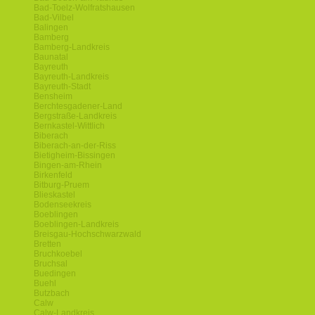
Bad-Toelz-Wolfratshausen
Bad-Vilbel
Balingen
Bamberg
Bamberg-Landkreis
Baunatal
Bayreuth
Bayreuth-Landkreis
Bayreuth-Stadt
Bensheim
Berchtesgadener-Land
Bergstraße-Landkreis
Bernkastel-Wittlich
Biberach
Biberach-an-der-Riss
Bietigheim-Bissingen
Bingen-am-Rhein
Birkenfeld
Bitburg-Pruem
Blieskastel
Bodenseekreis
Boeblingen
Boeblingen-Landkreis
Breisgau-Hochschwarzwald
Bretten
Bruchkoebel
Bruchsal
Buedingen
Buehl
Butzbach
Calw
Calw-Landkreis