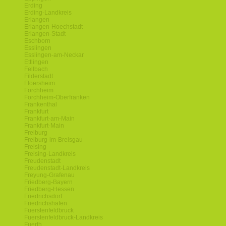
Erding
Erding-Landkreis
Erlangen
Erlangen-Hoechstadt
Erlangen-Stadt
Eschborn
Esslingen
Esslingen-am-Neckar
Ettlingen
Fellbach
Filderstadt
Floersheim
Forchheim
Forchheim-Oberfranken
Frankenthal
Frankfurt
Frankfurt-am-Main
Frankfurt-Main
Freiburg
Freiburg-im-Breisgau
Freising
Freising-Landkreis
Freudenstadt
Freudenstadt-Landkreis
Freyung-Grafenau
Friedberg-Bayern
Friedberg-Hessen
Friedrichsdorf
Friedrichshafen
Fuerstenfeldbruck
Fuerstenfeldbruck-Landkreis
Fuerth