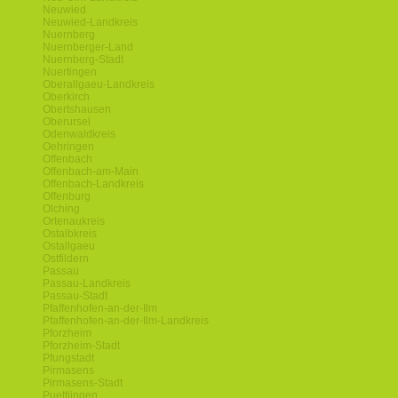
Neuwied
Neuwied-Landkreis
Nuernberg
Nuernberger-Land
Nuernberg-Stadt
Nuertingen
Oberallgaeu-Landkreis
Oberkirch
Obertshausen
Oberursel
Odenwaldkreis
Oehringen
Offenbach
Offenbach-am-Main
Offenbach-Landkreis
Offenburg
Olching
Ortenaukreis
Ostalbkreis
Ostallgaeu
Ostfildern
Passau
Passau-Landkreis
Passau-Stadt
Pfaffenhofen-an-der-Ilm
Pfaffenhofen-an-der-Ilm-Landkreis
Pforzheim
Pforzheim-Stadt
Pfungstadt
Pirmasens
Pirmasens-Stadt
Puettlingen