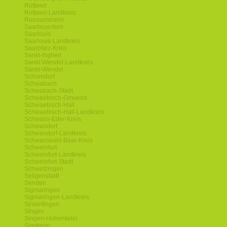
Rottweil
Rottweil-Landkreis
Ruesselsheim
Saarbruecken
Saarlouis
Saarlouis-Landkreis
Saarpfalz-Kreis
Sankt-Ingbert
Sankt-Wendel-Landkreis
Sankt-Wendel
Schorndorf
Schwabach
Schwabach-Stadt
Schwaebisch-Gmuend
Schwaebisch-Hall
Schwaebisch-Hall-Landkreis
Schwalm-Eder-Kreis
Schwandorf
Schwandorf-Landkreis
Schwarzwald-Baar-Kreis
Schweinfurt
Schweinfurt-Landkreis
Schweinfurt-Stadt
Schwetzingen
Seligenstadt
Senden
Sigmaringen
Sigmaringen-Landkreis
Sindelfingen
Singen
Singen-Hohentwiel
Sinsheim