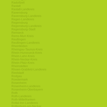
Radolfzell
Rastatt
Rastatt-Landkreis
Ravensburg
Ravensburg-Landkreis
Regen-Landkreis
Regensburg
Regensburg-Landkreis
Regensburg-Stadt
Remseck
Rems-Murr-Kreis
Reutlingen
Reutlingen-Landkreis
Rheinfelden
Rheingau-Taunus-Kreis
Rhein-Hunsrueck-Kreis
Rhein-Lahn-Kreis
Rhein-Neckar-Kreis
Rhein-Pfalz-Kreis
Rheinstetten
Rhoen-Grabfeld-Landkreis
Riedstadt
Rodgau
Roedermark
Rosenheim
Rosenheim-Landkreis
Rosenheim-Oberbayern
Roth
Roth-Landkreis
Roth-Mittelfranken
Rottal-Inn-Landkreis
Rottenburg-am-Neckar