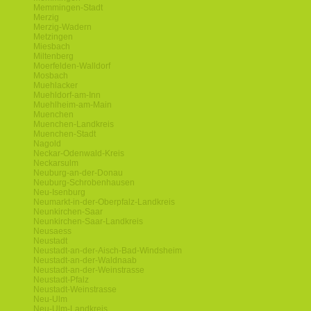
Memmingen-Stadt
Merzig
Merzig-Wadern
Metzingen
Miesbach
Miltenberg
Moerfelden-Walldorf
Mosbach
Muehlacker
Muehldorf-am-Inn
Muehlheim-am-Main
Muenchen
Muenchen-Landkreis
Muenchen-Stadt
Nagold
Neckar-Odenwald-Kreis
Neckarsulm
Neuburg-an-der-Donau
Neuburg-Schrobenhausen
Neu-Isenburg
Neumarkt-in-der-Oberpfalz-Landkreis
Neunkirchen-Saar
Neunkirchen-Saar-Landkreis
Neusaess
Neustadt
Neustadt-an-der-Aisch-Bad-Windsheim
Neustadt-an-der-Waldnaab
Neustadt-an-der-Weinstrasse
Neustadt-Pfalz
Neustadt-Weinstrasse
Neu-Ulm
Neu-Ulm-Landkreis