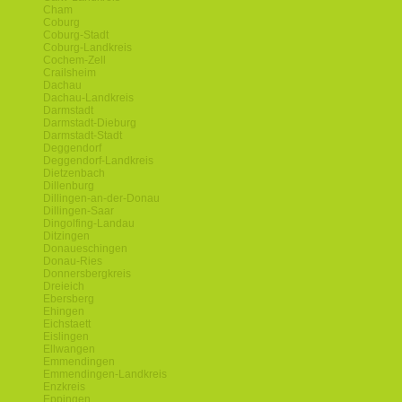
Cham
Coburg
Coburg-Stadt
Coburg-Landkreis
Cochem-Zell
Crailsheim
Dachau
Dachau-Landkreis
Darmstadt
Darmstadt-Dieburg
Darmstadt-Stadt
Deggendorf
Deggendorf-Landkreis
Dietzenbach
Dillenburg
Dillingen-an-der-Donau
Dillingen-Saar
Dingolfing-Landau
Ditzingen
Donaueschingen
Donau-Ries
Donnersbergkreis
Dreieich
Ebersberg
Ehingen
Eichstaett
Eislingen
Ellwangen
Emmendingen
Emmendingen-Landkreis
Enzkreis
Eppingen