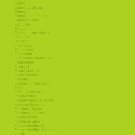
Erding
Erding-Landkreis
Erlangen
Erlangen-Hoechstadt
Erlangen-Stadt
Eschborn
Esslingen
Esslingen-am-Neckar
Ettlingen
Fellbach
Filderstadt
Floersheim
Forchheim
Forchheim-Oberfranken
Frankenthal
Frankfurt
Frankfurt-am-Main
Frankfurt-Main
Freiburg
Freiburg-im-Breisgau
Freising
Freising-Landkreis
Freudenstadt
Freudenstadt-Landkreis
Freyung-Grafenau
Friedberg-Bayern
Friedberg-Hessen
Friedrichsdorf
Friedrichshafen
Fuerstenfeldbruck
Fuerstenfeldbruck-Landkreis
Fuerth