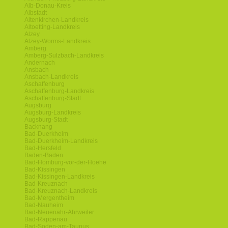
Alb-Donau-Kreis
Albstadt
Altenkirchen-Landkreis
Altoetting-Landkreis
Alzey
Alzey-Worms-Landkreis
Amberg
Amberg-Sulzbach-Landkreis
Andernach
Ansbach
Ansbach-Landkreis
Aschaffenburg
Aschaffenburg-Landkreis
Aschaffenburg-Stadt
Augsburg
Augsburg-Landkreis
Augsburg-Stadt
Backnang
Bad-Duerkheim
Bad-Duerkheim-Landkreis
Bad-Hersfeld
Baden-Baden
Bad-Homburg-vor-der-Hoehe
Bad-Kissingen
Bad-Kissingen-Landkreis
Bad-Kreuznach
Bad-Kreuznach-Landkreis
Bad-Mergentheim
Bad-Nauheim
Bad-Neuenahr-Ahrweiler
Bad-Rappenau
Bad-Soden-am-Taunus