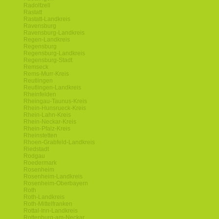
Radolfzell
Rastatt
Rastatt-Landkreis
Ravensburg
Ravensburg-Landkreis
Regen-Landkreis
Regensburg
Regensburg-Landkreis
Regensburg-Stadt
Remseck
Rems-Murr-Kreis
Reutlingen
Reutlingen-Landkreis
Rheinfelden
Rheingau-Taunus-Kreis
Rhein-Hunsrueck-Kreis
Rhein-Lahn-Kreis
Rhein-Neckar-Kreis
Rhein-Pfalz-Kreis
Rheinstetten
Rhoen-Grabfeld-Landkreis
Riedstadt
Rodgau
Roedermark
Rosenheim
Rosenheim-Landkreis
Rosenheim-Oberbayern
Roth
Roth-Landkreis
Roth-Mittelfranken
Rottal-Inn-Landkreis
Rottenburg-am-Neckar