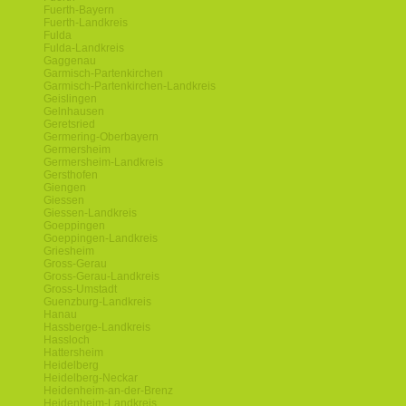
Fuerth-Bayern
Fuerth-Landkreis
Fulda
Fulda-Landkreis
Gaggenau
Garmisch-Partenkirchen
Garmisch-Partenkirchen-Landkreis
Geislingen
Gelnhausen
Geretsried
Germering-Oberbayern
Germersheim
Germersheim-Landkreis
Gersthofen
Giengen
Giessen
Giessen-Landkreis
Goeppingen
Goeppingen-Landkreis
Griesheim
Gross-Gerau
Gross-Gerau-Landkreis
Gross-Umstadt
Guenzburg-Landkreis
Hanau
Hassberge-Landkreis
Hassloch
Hattersheim
Heidelberg
Heidelberg-Neckar
Heidenheim-an-der-Brenz
Heidenheim-Landkreis