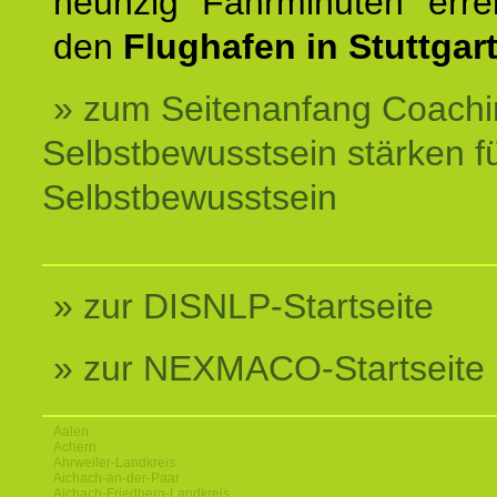
neunzig Fahrminuten erre
den
Flughafen in Stuttgart
» zum Seitenanfang Coachi
Selbstbewusstsein stärken f
Selbstbewusstsein
» zur DISNLP-Startseite
» zur NEXMACO-Startseite
Aalen
Achern
Ahrweiler-Landkreis
Aichach-an-der-Paar
Aichach-Friedberg-Landkreis