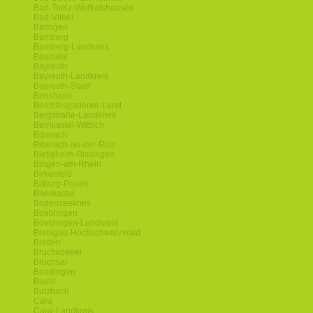
Bad-Toelz-Wolfratshausen
Bad-Vilbel
Balingen
Bamberg
Bamberg-Landkreis
Baunatal
Bayreuth
Bayreuth-Landkreis
Bayreuth-Stadt
Bensheim
Berchtesgadener-Land
Bergstraße-Landkreis
Bernkastel-Wittlich
Biberach
Biberach-an-der-Riss
Bietigheim-Bissingen
Bingen-am-Rhein
Birkenfeld
Bitburg-Pruem
Blieskastel
Bodenseekreis
Boeblingen
Boeblingen-Landkreis
Breisgau-Hochschwarzwald
Bretten
Bruchkoebel
Bruchsal
Buedingen
Buehl
Butzbach
Calw
Calw-Landkreis