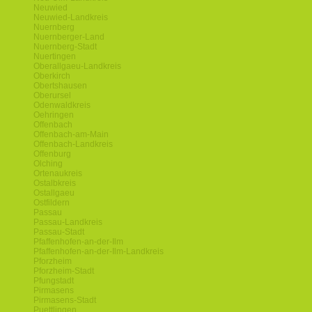
Neuwied
Neuwied-Landkreis
Nuernberg
Nuernberger-Land
Nuernberg-Stadt
Nuertingen
Oberallgaeu-Landkreis
Oberkirch
Obertshausen
Oberursel
Odenwaldkreis
Oehringen
Offenbach
Offenbach-am-Main
Offenbach-Landkreis
Offenburg
Olching
Ortenaukreis
Ostalbkreis
Ostallgaeu
Ostfildern
Passau
Passau-Landkreis
Passau-Stadt
Pfaffenhofen-an-der-Ilm
Pfaffenhofen-an-der-Ilm-Landkreis
Pforzheim
Pforzheim-Stadt
Pfungstadt
Pirmasens
Pirmasens-Stadt
Puettlingen