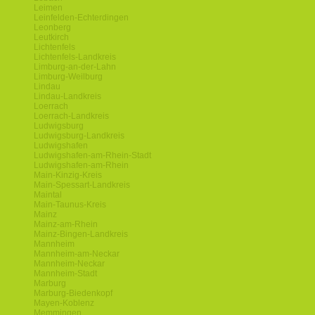
Leimen
Leinfelden-Echterdingen
Leonberg
Leutkirch
Lichtenfels
Lichtenfels-Landkreis
Limburg-an-der-Lahn
Limburg-Weilburg
Lindau
Lindau-Landkreis
Loerrach
Loerrach-Landkreis
Ludwigsburg
Ludwigsburg-Landkreis
Ludwigshafen
Ludwigshafen-am-Rhein-Stadt
Ludwigshafen-am-Rhein
Main-Kinzig-Kreis
Main-Spessart-Landkreis
Maintal
Main-Taunus-Kreis
Mainz
Mainz-am-Rhein
Mainz-Bingen-Landkreis
Mannheim
Mannheim-am-Neckar
Mannheim-Neckar
Mannheim-Stadt
Marburg
Marburg-Biedenkopf
Mayen-Koblenz
Memmingen