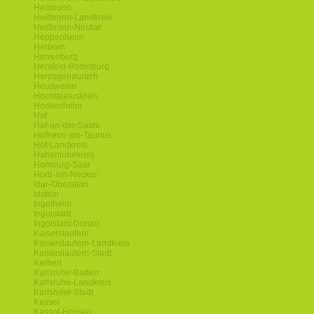
Heilbronn
Heilbronn-Landkreis
Heilbronn-Neckar
Heppenheim
Herborn
Herrenberg
Hersfeld-Rotenburg
Herzogenaurach
Heusweiler
Hochtaunuskreis
Hockenheim
Hof
Hof-an-der-Saale
Hofheim-am-Taunus
Hof-Landkreis
Hohenlohekreis
Homburg-Saar
Horb-am-Neckar
Idar-Oberstein
Idstein
Ingelheim
Ingolstadt
Ingolstadt-Donau
Kaiserslautern
Kaiserslautern-Landkreis
Kaiserslautern-Stadt
Karben
Karlsruhe-Baden
Karlsruhe-Landkreis
Karlsruhe-Stadt
Kassel
Kassel-Hessen