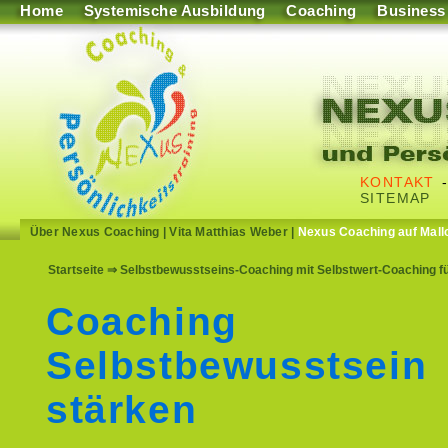
Home
Systemische Ausbildung
Coaching
Business
KONTAKT
SITEMAP
Über Nexus Coaching
|
Vita Matthias Weber
|
Nexus Coaching auf Mall
Startseite
⇒ Selbstbewusstseins-Coaching mit Selbstwert-Coaching f
Coaching
Selbstbewusstsein
stärken