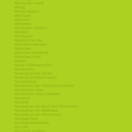
Memmingen-Stadt
Merzig
Merzig-Wadern
Metzingen
Miesbach
Miltenberg
Moerfelden-Walldorf
Mosbach
Muehlacker
Muehldorf-am-Inn
Muehlheim-am-Main
Muenchen
Muenchen-Landkreis
Muenchen-Stadt
Nagold
Neckar-Odenwald-Kreis
Neckarsulm
Neuburg-an-der-Donau
Neuburg-Schrobenhausen
Neu-Isenburg
Neumarkt-in-der-Oberpfalz-Landkreis
Neunkirchen-Saar
Neunkirchen-Saar-Landkreis
Neusaess
Neustadt
Neustadt-an-der-Aisch-Bad-Windsheim
Neustadt-an-der-Waldnaab
Neustadt-an-der-Weinstrasse
Neustadt-Pfalz
Neustadt-Weinstrasse
Neu-Ulm
Neu-Ulm-Landkreis