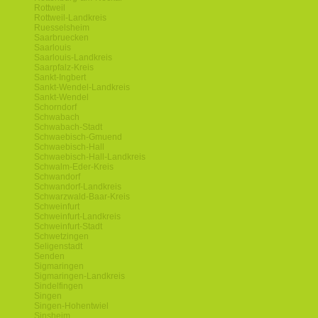
Rottweil
Rottweil-Landkreis
Ruesselsheim
Saarbruecken
Saarlouis
Saarlouis-Landkreis
Saarpfalz-Kreis
Sankt-Ingbert
Sankt-Wendel-Landkreis
Sankt-Wendel
Schorndorf
Schwabach
Schwabach-Stadt
Schwaebisch-Gmuend
Schwaebisch-Hall
Schwaebisch-Hall-Landkreis
Schwalm-Eder-Kreis
Schwandorf
Schwandorf-Landkreis
Schwarzwald-Baar-Kreis
Schweinfurt
Schweinfurt-Landkreis
Schweinfurt-Stadt
Schwetzingen
Seligenstadt
Senden
Sigmaringen
Sigmaringen-Landkreis
Sindelfingen
Singen
Singen-Hohentwiel
Sinsheim