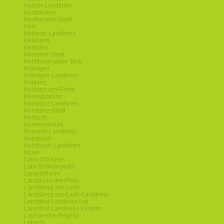
Kassel-Landkreis
Kaufbeuren
Kaufbeuren-Stadt
Kehl
Kelheim-Landkreis
Kelkheim
Kempten
Kempten-Stadt
Kirchheim-unter-Teck
Kitzingen
Kitzingen-Landkreis
Koblenz
Koblenz-am-Rhein
Koenigsbrunn
Konstanz-Landkreis
Konstanz-Stadt
Korbach
Kornwestheim
Kronach-Landkreis
Kulmbach
Kulmbach-Landkreis
Kusel
Lahn-Dill-Kreis
Lahr-Schwarzwald
Lampertheim
Landau-in-der-Pfalz
Landsberg-am-Lech
Landsberg-am-Lech-Landkreis
Landshut-Landshut-Isar
Landshut-Landkreis-Langen
Lauf-an-der-Pegnitz
Lebach