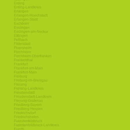
Erding
Erding-Landkreis
Erlangen
Erlangen-Hoechstadt
Erlangen-Stadt
Eschborn
Esslingen
Esslingen-am-Neckar
Ettlingen
Fellbach
Filderstadt
Floersheim
Forchheim
Forchheim-Oberfranken
Frankenthal
Frankfurt
Frankfurt-am-Main
Frankfurt-Main
Freiburg
Freiburg-im-Breisgau
Freising
Freising-Landkreis
Freudenstadt
Freudenstadt-Landkreis
Freyung-Grafenau
Friedberg-Bayern
Friedberg-Hessen
Friedrichsdorf
Friedrichshafen
Fuerstenfeldbruck
Fuerstenfeldbruck-Landkreis
Fuerth