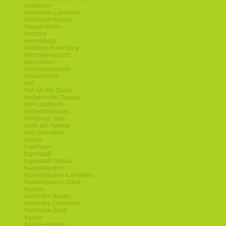
Heilbronn
Heilbronn-Landkreis
Heilbronn-Neckar
Heppenheim
Herborn
Herrenberg
Hersfeld-Rotenburg
Herzogenaurach
Heusweiler
Hochtaunuskreis
Hockenheim
Hof
Hof-an-der-Saale
Hofheim-am-Taunus
Hof-Landkreis
Hohenlohekreis
Homburg-Saar
Horb-am-Neckar
Idar-Oberstein
Idstein
Ingelheim
Ingolstadt
Ingolstadt-Donau
Kaiserslautern
Kaiserslautern-Landkreis
Kaiserslautern-Stadt
Karben
Karlsruhe-Baden
Karlsruhe-Landkreis
Karlsruhe-Stadt
Kassel
Kassel-Hessen