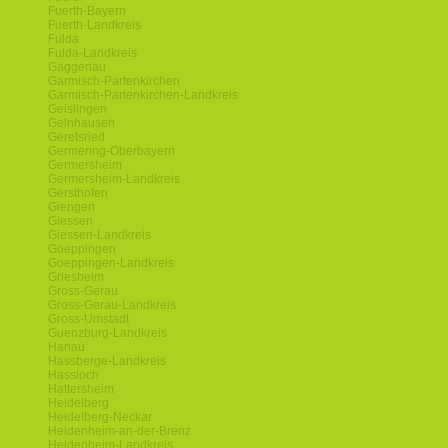
Fuerth-Bayern
Fuerth-Landkreis
Fulda
Fulda-Landkreis
Gaggenau
Garmisch-Partenkirchen
Garmisch-Partenkirchen-Landkreis
Geislingen
Gelnhausen
Geretsried
Germering-Oberbayern
Germersheim
Germersheim-Landkreis
Gersthofen
Giengen
Giessen
Giessen-Landkreis
Goeppingen
Goeppingen-Landkreis
Griesheim
Gross-Gerau
Gross-Gerau-Landkreis
Gross-Umstadt
Guenzburg-Landkreis
Hanau
Hassberge-Landkreis
Hassloch
Hattersheim
Heidelberg
Heidelberg-Neckar
Heidenheim-an-der-Brenz
Heidenheim-Landkreis