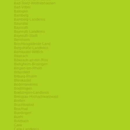
Bad-Toelz-Wolfratshausen
Bad-Vilbel
Balingen
Bamberg
Bamberg-Landkreis
Baunatal
Bayreuth
Bayreuth-Landkreis
Bayreuth-Stadt
Bensheim
Berchtesgadener-Land
Bergstraße-Landkreis
Bernkastel-Wittlich
Biberach
Biberach-an-der-Riss
Bietigheim-Bissingen
Bingen-am-Rhein
Birkenfeld
Bitburg-Pruem
Blieskastel
Bodenseekreis
Boeblingen
Boeblingen-Landkreis
Breisgau-Hochschwarzwald
Bretten
Bruchkoebel
Bruchsal
Buedingen
Buehl
Butzbach
Calw
Calw-Landkreis