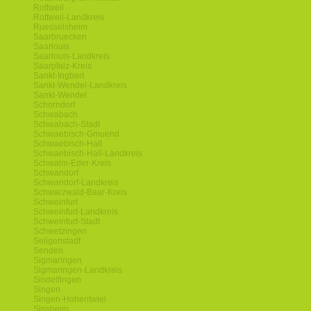
Rottweil
Rottweil-Landkreis
Ruesselsheim
Saarbruecken
Saarlouis
Saarlouis-Landkreis
Saarpfalz-Kreis
Sankt-Ingbert
Sankt-Wendel-Landkreis
Sankt-Wendel
Schorndorf
Schwabach
Schwabach-Stadt
Schwaebisch-Gmuend
Schwaebisch-Hall
Schwaebisch-Hall-Landkreis
Schwalm-Eder-Kreis
Schwandorf
Schwandorf-Landkreis
Schwarzwald-Baar-Kreis
Schweinfurt
Schweinfurt-Landkreis
Schweinfurt-Stadt
Schwetzingen
Seligenstadt
Senden
Sigmaringen
Sigmaringen-Landkreis
Sindelfingen
Singen
Singen-Hohentwiel
Sinsheim