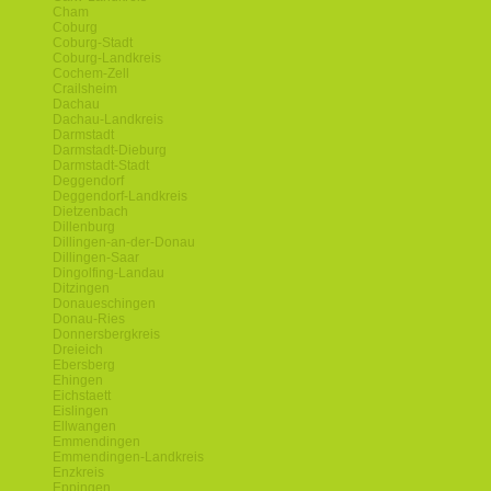
Cham
Coburg
Coburg-Stadt
Coburg-Landkreis
Cochem-Zell
Crailsheim
Dachau
Dachau-Landkreis
Darmstadt
Darmstadt-Dieburg
Darmstadt-Stadt
Deggendorf
Deggendorf-Landkreis
Dietzenbach
Dillenburg
Dillingen-an-der-Donau
Dillingen-Saar
Dingolfing-Landau
Ditzingen
Donaueschingen
Donau-Ries
Donnersbergkreis
Dreieich
Ebersberg
Ehingen
Eichstaett
Eislingen
Ellwangen
Emmendingen
Emmendingen-Landkreis
Enzkreis
Eppingen