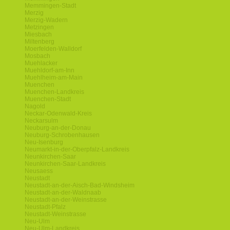
Memmingen-Stadt
Merzig
Merzig-Wadern
Metzingen
Miesbach
Miltenberg
Moerfelden-Walldorf
Mosbach
Muehlacker
Muehldorf-am-Inn
Muehlheim-am-Main
Muenchen
Muenchen-Landkreis
Muenchen-Stadt
Nagold
Neckar-Odenwald-Kreis
Neckarsulm
Neuburg-an-der-Donau
Neuburg-Schrobenhausen
Neu-Isenburg
Neumarkt-in-der-Oberpfalz-Landkreis
Neunkirchen-Saar
Neunkirchen-Saar-Landkreis
Neusaess
Neustadt
Neustadt-an-der-Aisch-Bad-Windsheim
Neustadt-an-der-Waldnaab
Neustadt-an-der-Weinstrasse
Neustadt-Pfalz
Neustadt-Weinstrasse
Neu-Ulm
Neu-Ulm-Landkreis