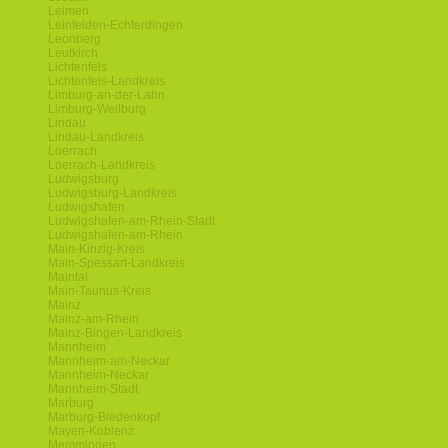
Leimen
Leinfelden-Echterdingen
Leonberg
Leutkirch
Lichtenfels
Lichtenfels-Landkreis
Limburg-an-der-Lahn
Limburg-Weilburg
Lindau
Lindau-Landkreis
Loerrach
Loerrach-Landkreis
Ludwigsburg
Ludwigsburg-Landkreis
Ludwigshafen
Ludwigshafen-am-Rhein-Stadt
Ludwigshafen-am-Rhein
Main-Kinzig-Kreis
Main-Spessart-Landkreis
Maintal
Main-Taunus-Kreis
Mainz
Mainz-am-Rhein
Mainz-Bingen-Landkreis
Mannheim
Mannheim-am-Neckar
Mannheim-Neckar
Mannheim-Stadt
Marburg
Marburg-Biedenkopf
Mayen-Koblenz
Memmingen