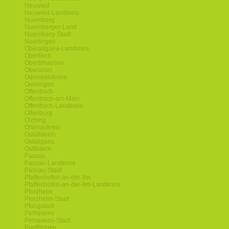
Neuwied
Neuwied-Landkreis
Nuernberg
Nuernberger-Land
Nuernberg-Stadt
Nuertingen
Oberallgaeu-Landkreis
Oberkirch
Obertshausen
Oberursel
Odenwaldkreis
Oehringen
Offenbach
Offenbach-am-Main
Offenbach-Landkreis
Offenburg
Olching
Ortenaukreis
Ostalbkreis
Ostallgaeu
Ostfildern
Passau
Passau-Landkreis
Passau-Stadt
Pfaffenhofen-an-der-Ilm
Pfaffenhofen-an-der-Ilm-Landkreis
Pforzheim
Pforzheim-Stadt
Pfungstadt
Pirmasens
Pirmasens-Stadt
Puettlingen