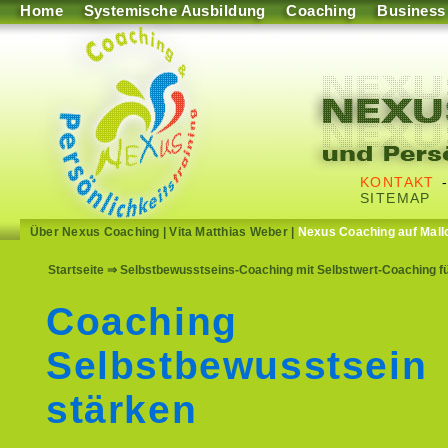
Home
Systemische Ausbildung
Coaching
Business
KONTAKT
SITEMAP
Über Nexus Coaching
|
Vita Matthias Weber
|
Nexus Coaching auf Mall
Startseite
⇒ Selbstbewusstseins-Coaching mit Selbstwert-Coaching f
Coaching
Selbstbewusstsein
stärken