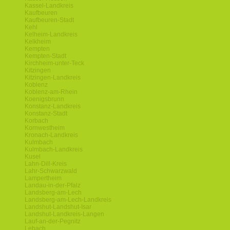
Kassel-Landkreis
Kaufbeuren
Kaufbeuren-Stadt
Kehl
Kelheim-Landkreis
Kelkheim
Kempten
Kempten-Stadt
Kirchheim-unter-Teck
Kitzingen
Kitzingen-Landkreis
Koblenz
Koblenz-am-Rhein
Koenigsbrunn
Konstanz-Landkreis
Konstanz-Stadt
Korbach
Kornwestheim
Kronach-Landkreis
Kulmbach
Kulmbach-Landkreis
Kusel
Lahn-Dill-Kreis
Lahr-Schwarzwald
Lampertheim
Landau-in-der-Pfalz
Landsberg-am-Lech
Landsberg-am-Lech-Landkreis
Landshut-Landshut-Isar
Landshut-Landkreis-Langen
Lauf-an-der-Pegnitz
Lebach