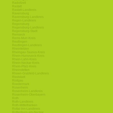
Radolfzell
Rastatt
Rastatt-Landkreis
Ravensburg
Ravensburg-Landkreis
Regen-Landkreis
Regensburg
Regensburg-Landkreis
Regensburg-Stadt
Remseck
Rems-Murr-Kreis
Reutlingen
Reutlingen-Landkreis
Rheinfelden
Rheingau-Taunus-Kreis
Rhein-Hunsrueck-Kreis
Rhein-Lahn-Kreis
Rhein-Neckar-Kreis
Rhein-Pfalz-Kreis
Rheinstetten
Rhoen-Grabfeld-Landkreis
Riedstadt
Rodgau
Roedermark
Rosenheim
Rosenheim-Landkreis
Rosenheim-Oberbayern
Roth
Roth-Landkreis
Roth-Mittelfranken
Rottal-Inn-Landkreis
Rottenburg-am-Neckar