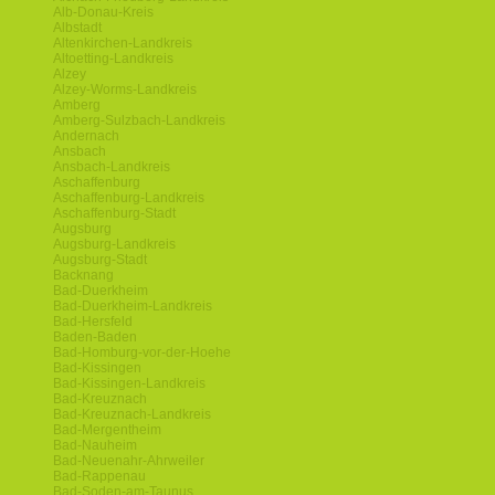
Alb-Donau-Kreis
Albstadt
Altenkirchen-Landkreis
Altoetting-Landkreis
Alzey
Alzey-Worms-Landkreis
Amberg
Amberg-Sulzbach-Landkreis
Andernach
Ansbach
Ansbach-Landkreis
Aschaffenburg
Aschaffenburg-Landkreis
Aschaffenburg-Stadt
Augsburg
Augsburg-Landkreis
Augsburg-Stadt
Backnang
Bad-Duerkheim
Bad-Duerkheim-Landkreis
Bad-Hersfeld
Baden-Baden
Bad-Homburg-vor-der-Hoehe
Bad-Kissingen
Bad-Kissingen-Landkreis
Bad-Kreuznach
Bad-Kreuznach-Landkreis
Bad-Mergentheim
Bad-Nauheim
Bad-Neuenahr-Ahrweiler
Bad-Rappenau
Bad-Soden-am-Taunus