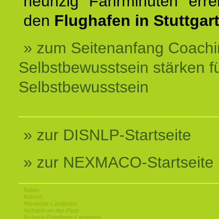
neunzig Fahrminuten erre
den
Flughafen in Stuttgart
» zum Seitenanfang Coachi
Selbstbewusstsein stärken f
Selbstbewusstsein
» zur DISNLP-Startseite
» zur NEXMACO-Startseite
Aalen
Achern
Ahrweiler-Landkreis
Aichach-an-der-Paar
Aichach-Friedberg-Landkreis