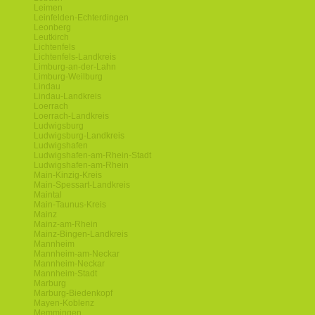
Leimen
Leinfelden-Echterdingen
Leonberg
Leutkirch
Lichtenfels
Lichtenfels-Landkreis
Limburg-an-der-Lahn
Limburg-Weilburg
Lindau
Lindau-Landkreis
Loerrach
Loerrach-Landkreis
Ludwigsburg
Ludwigsburg-Landkreis
Ludwigshafen
Ludwigshafen-am-Rhein-Stadt
Ludwigshafen-am-Rhein
Main-Kinzig-Kreis
Main-Spessart-Landkreis
Maintal
Main-Taunus-Kreis
Mainz
Mainz-am-Rhein
Mainz-Bingen-Landkreis
Mannheim
Mannheim-am-Neckar
Mannheim-Neckar
Mannheim-Stadt
Marburg
Marburg-Biedenkopf
Mayen-Koblenz
Memmingen