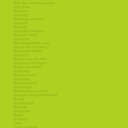
Bad-Toelz-Wolfratshausen
Bad-Vilbel
Balingen
Bamberg
Bamberg-Landkreis
Baunatal
Bayreuth
Bayreuth-Landkreis
Bayreuth-Stadt
Bensheim
Berchtesgadener-Land
Bergstraße-Landkreis
Bernkastel-Wittlich
Biberach
Biberach-an-der-Riss
Bietigheim-Bissingen
Bingen-am-Rhein
Birkenfeld
Bitburg-Pruem
Blieskastel
Bodenseekreis
Boeblingen
Boeblingen-Landkreis
Breisgau-Hochschwarzwald
Bretten
Bruchkoebel
Bruchsal
Buedingen
Buehl
Butzbach
Calw
Calw-Landkreis