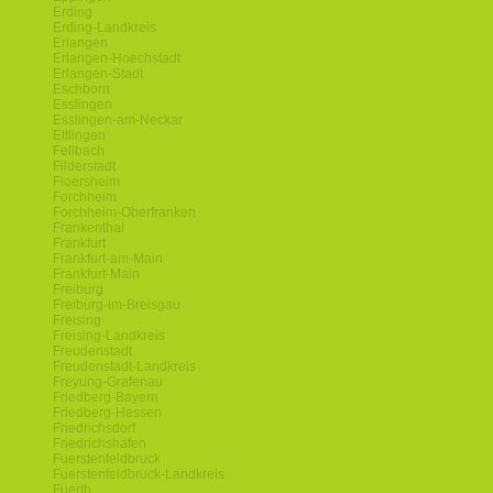
Erding
Erding-Landkreis
Erlangen
Erlangen-Hoechstadt
Erlangen-Stadt
Eschborn
Esslingen
Esslingen-am-Neckar
Ettlingen
Fellbach
Filderstadt
Floersheim
Forchheim
Forchheim-Oberfranken
Frankenthal
Frankfurt
Frankfurt-am-Main
Frankfurt-Main
Freiburg
Freiburg-im-Breisgau
Freising
Freising-Landkreis
Freudenstadt
Freudenstadt-Landkreis
Freyung-Grafenau
Friedberg-Bayern
Friedberg-Hessen
Friedrichsdorf
Friedrichshafen
Fuerstenfeldbruck
Fuerstenfeldbruck-Landkreis
Fuerth