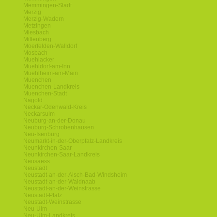
Memmingen-Stadt
Merzig
Merzig-Wadern
Metzingen
Miesbach
Miltenberg
Moerfelden-Walldorf
Mosbach
Muehlacker
Muehldorf-am-Inn
Muehlheim-am-Main
Muenchen
Muenchen-Landkreis
Muenchen-Stadt
Nagold
Neckar-Odenwald-Kreis
Neckarsulm
Neuburg-an-der-Donau
Neuburg-Schrobenhausen
Neu-Isenburg
Neumarkt-in-der-Oberpfalz-Landkreis
Neunkirchen-Saar
Neunkirchen-Saar-Landkreis
Neusaess
Neustadt
Neustadt-an-der-Aisch-Bad-Windsheim
Neustadt-an-der-Waldnaab
Neustadt-an-der-Weinstrasse
Neustadt-Pfalz
Neustadt-Weinstrasse
Neu-Ulm
Neu-Ulm-Landkreis