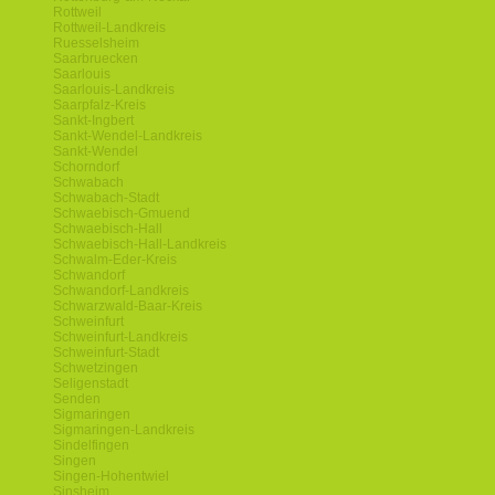
Rottweil
Rottweil-Landkreis
Ruesselsheim
Saarbruecken
Saarlouis
Saarlouis-Landkreis
Saarpfalz-Kreis
Sankt-Ingbert
Sankt-Wendel-Landkreis
Sankt-Wendel
Schorndorf
Schwabach
Schwabach-Stadt
Schwaebisch-Gmuend
Schwaebisch-Hall
Schwaebisch-Hall-Landkreis
Schwalm-Eder-Kreis
Schwandorf
Schwandorf-Landkreis
Schwarzwald-Baar-Kreis
Schweinfurt
Schweinfurt-Landkreis
Schweinfurt-Stadt
Schwetzingen
Seligenstadt
Senden
Sigmaringen
Sigmaringen-Landkreis
Sindelfingen
Singen
Singen-Hohentwiel
Sinsheim