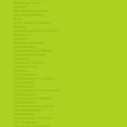
Alb-Donau-Kreis
Albstadt
Altenkirchen-Landkreis
Altoetting-Landkreis
Alzey
Alzey-Worms-Landkreis
Amberg
Amberg-Sulzbach-Landkreis
Andernach
Ansbach
Ansbach-Landkreis
Aschaffenburg
Aschaffenburg-Landkreis
Aschaffenburg-Stadt
Augsburg
Augsburg-Landkreis
Augsburg-Stadt
Backnang
Bad-Duerkheim
Bad-Duerkheim-Landkreis
Bad-Hersfeld
Baden-Baden
Bad-Homburg-vor-der-Hoehe
Bad-Kissingen
Bad-Kissingen-Landkreis
Bad-Kreuznach
Bad-Kreuznach-Landkreis
Bad-Mergentheim
Bad-Nauheim
Bad-Neuenahr-Ahrweiler
Bad-Rappenau
Bad-Soden-am-Taunus