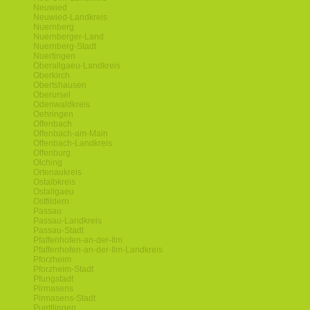
Neuwied
Neuwied-Landkreis
Nuernberg
Nuernberger-Land
Nuernberg-Stadt
Nuertingen
Oberallgaeu-Landkreis
Oberkirch
Obertshausen
Oberursel
Odenwaldkreis
Oehringen
Offenbach
Offenbach-am-Main
Offenbach-Landkreis
Offenburg
Olching
Ortenaukreis
Ostalbkreis
Ostallgaeu
Ostfildern
Passau
Passau-Landkreis
Passau-Stadt
Pfaffenhofen-an-der-Ilm
Pfaffenhofen-an-der-Ilm-Landkreis
Pforzheim
Pforzheim-Stadt
Pfungstadt
Pirmasens
Pirmasens-Stadt
Puettlingen