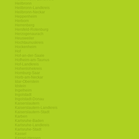
Heilbronn
Heilbronn-Landkreis
Heilbronn-Neckar
Heppenheim
Herborn
Herrenberg
Hersfeld-Rotenburg
Herzogenaurach
Heusweiler
Hochtaunuskreis
Hockenheim
Hof
Hof-an-der-Saale
Hofheim-am-Taunus
Hof-Landkreis
Hohenlohekreis
Homburg-Saar
Horb-am-Neckar
Idar-Oberstein
Idstein
Ingelheim
Ingolstadt
Ingolstadt-Donau
Kaiserslautern
Kaiserslautern-Landkreis
Kaiserslautern-Stadt
Karben
Karlsruhe-Baden
Karlsruhe-Landkreis
Karlsruhe-Stadt
Kassel
Kassel-Hessen