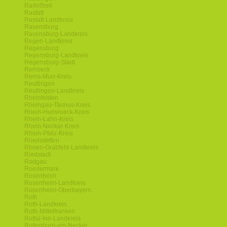
Radolfzell
Rastatt
Rastatt-Landkreis
Ravensburg
Ravensburg-Landkreis
Regen-Landkreis
Regensburg
Regensburg-Landkreis
Regensburg-Stadt
Remseck
Rems-Murr-Kreis
Reutlingen
Reutlingen-Landkreis
Rheinfelden
Rheingau-Taunus-Kreis
Rhein-Hunsrueck-Kreis
Rhein-Lahn-Kreis
Rhein-Neckar-Kreis
Rhein-Pfalz-Kreis
Rheinstetten
Rhoen-Grabfeld-Landkreis
Riedstadt
Rodgau
Roedermark
Rosenheim
Rosenheim-Landkreis
Rosenheim-Oberbayern
Roth
Roth-Landkreis
Roth-Mittelfranken
Rottal-Inn-Landkreis
Rottenburg-am-Neckar