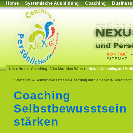
Home
Systemische Ausbildung
Coaching
Business
KONTAKT
SITEMAP
Über Nexus Coaching
|
Vita Matthias Weber
|
Nexus Coaching auf Mall
Startseite
⇒ Selbstbewusstseins-Coaching mit Selbstwert-Coaching f
Coaching
Selbstbewusstsein
stärken