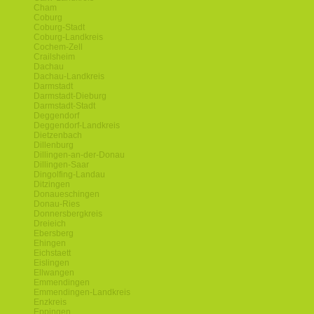
Cham
Coburg
Coburg-Stadt
Coburg-Landkreis
Cochem-Zell
Crailsheim
Dachau
Dachau-Landkreis
Darmstadt
Darmstadt-Dieburg
Darmstadt-Stadt
Deggendorf
Deggendorf-Landkreis
Dietzenbach
Dillenburg
Dillingen-an-der-Donau
Dillingen-Saar
Dingolfing-Landau
Ditzingen
Donaueschingen
Donau-Ries
Donnersbergkreis
Dreieich
Ebersberg
Ehingen
Eichstaett
Eislingen
Ellwangen
Emmendingen
Emmendingen-Landkreis
Enzkreis
Eppingen