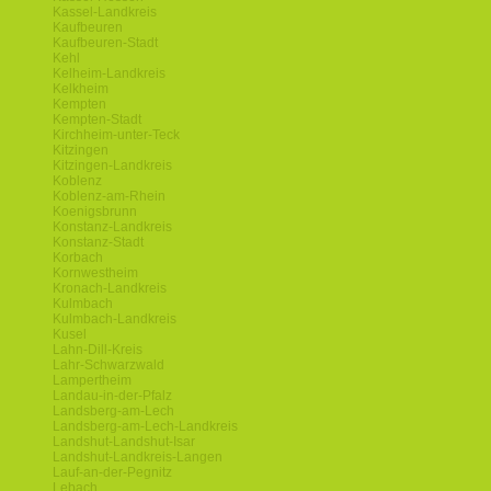
Kassel-Landkreis
Kaufbeuren
Kaufbeuren-Stadt
Kehl
Kelheim-Landkreis
Kelkheim
Kempten
Kempten-Stadt
Kirchheim-unter-Teck
Kitzingen
Kitzingen-Landkreis
Koblenz
Koblenz-am-Rhein
Koenigsbrunn
Konstanz-Landkreis
Konstanz-Stadt
Korbach
Kornwestheim
Kronach-Landkreis
Kulmbach
Kulmbach-Landkreis
Kusel
Lahn-Dill-Kreis
Lahr-Schwarzwald
Lampertheim
Landau-in-der-Pfalz
Landsberg-am-Lech
Landsberg-am-Lech-Landkreis
Landshut-Landshut-Isar
Landshut-Landkreis-Langen
Lauf-an-der-Pegnitz
Lebach