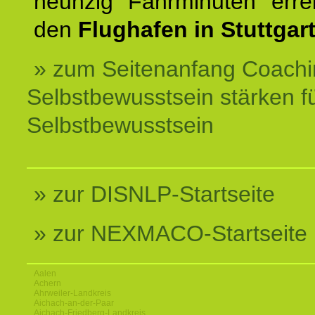
neunzig Fahrminuten erre
den
Flughafen in Stuttgart
» zum Seitenanfang Coachi
Selbstbewusstsein stärken f
Selbstbewusstsein
» zur DISNLP-Startseite
» zur NEXMACO-Startseite
Aalen
Achern
Ahrweiler-Landkreis
Aichach-an-der-Paar
Aichach-Friedberg-Landkreis