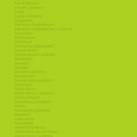
Fuerth-Bayern
Fuerth-Landkreis
Fulda
Fulda-Landkreis
Gaggenau
Garmisch-Partenkirchen
Garmisch-Partenkirchen-Landkreis
Geislingen
Gelnhausen
Geretsried
Germering-Oberbayern
Germersheim
Germersheim-Landkreis
Gersthofen
Giengen
Giessen
Giessen-Landkreis
Goeppingen
Goeppingen-Landkreis
Griesheim
Gross-Gerau
Gross-Gerau-Landkreis
Gross-Umstadt
Guenzburg-Landkreis
Hanau
Hassberge-Landkreis
Hassloch
Hattersheim
Heidelberg
Heidelberg-Neckar
Heidenheim-an-der-Brenz
Heidenheim-Landkreis